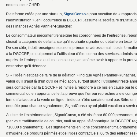
notre secteur CHRD.
Plateforme créée par une start-up,
SignalConso
a pour vocation de « rapproch
l’administration », en l’occurrence la DGCCRF, assume la secrétaire d’Etat aup
des Finances Agnès Pannier-Runacher.
Le consommateur mécontent renseigne les coordonnées de l’entreprise, répond
choisit la catégorie de défaillance qu’il souhaite signaler ou détaille en texte li
De son côté, il doit renseigner ses nom, prénom et adresse mail. Les informat
à la DGCCRF, ce qui permet à l’utilisateur d’être connu des services administra
auprès de l’entreprise qu’il met en cause, sans même avoir à apporter la preuve 
entreprise qu’il dénonce !
Si « l’idée n’est pas de faire de la délation » indique Agnès Pannier-Runacher, l
valoir qu’il s’agit là d’un outil de médiation, surtout quand l’utilisateur reste 
sera contactée par la DGCCRF et invitée à répondre à ce mis en cause par le
commercial ou en apportant elle, la preuve que l’erreur reprochée a été corri
terme s’attaquer à la vente en ligne, indique n’être certainement pas $être e
enquête pour chaque signalement, SignalConso ayant plutôt vocation à servir
Au titre de l’expérimentation, SignalConso, a été visité par 60 000 personnes
(par voie traditionnelle de courrier, mail ou appel téléphonique, la DGGCRF r
710000 signalements). Les signalements en ligne concernaient majoritairemen
d’hygiène, de produits périmés et de litiges contractuels. 66 % des entreprises 