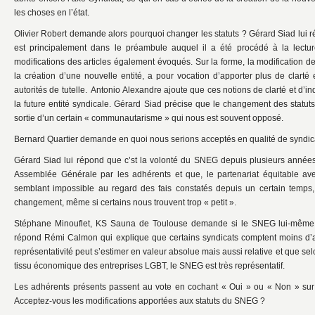
les choses en l’état.
Olivier Robert demande alors pourquoi changer les statuts ? Gérard Siad lui r
est principalement dans le préambule auquel il a été procédé à la lectu
modifications des articles également évoqués. Sur la forme, la modification d
la création d’une nouvelle entité, a pour vocation d’apporter plus de clart
autorités de tutelle. Antonio Alexandre ajoute que ces notions de clarté et d’
la future entité syndicale. Gérard Siad précise que le changement des statuts, 
sortie d’un certain « communautarisme » qui nous est souvent opposé.
Bernard Quartier demande en quoi nous serions acceptés en qualité de syndic
Gérard Siad lui répond que c’st la volonté du SNEG depuis plusieurs année
Assemblée Générale par les adhérents et que, le partenariat équitable av
semblant impossible au regard des fais constatés depuis un certain temps
changement, même si certains nous trouvent trop « petit ».
Stéphane Minouflet, KS Sauna de Toulouse demande si le SNEG lui-même s
répond Rémi Calmon qui explique que certains syndicats comptent moins d’
représentativité peut s’estimer en valeur absolue mais aussi relative et que sel
tissu économique des entreprises LGBT, le SNEG est très représentatif.
Les adhérents présents passent au vote en cochant « Oui » ou « Non » sur le
Acceptez-vous les modifications apportées aux statuts du SNEG ?