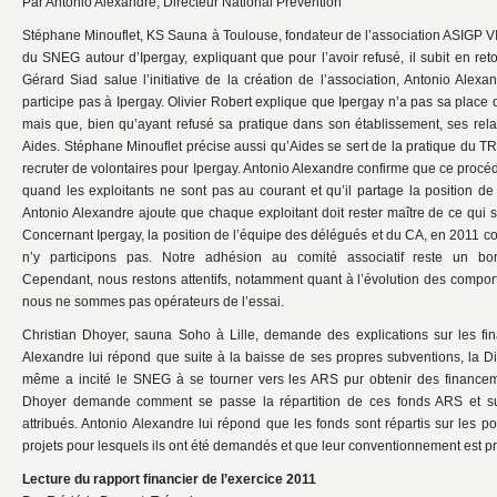
Par Antonio Alexandre, Directeur National Prévention
Stéphane Minouflet, KS Sauna à Toulouse, fondateur de l’association ASIGP VIH
du SNEG autour d’Ipergay, expliquant que pour l’avoir refusé, il subit en ret
Gérard Siad salue l’initiative de la création de l’association, Antonio Ale
participe pas à Ipergay. Olivier Robert explique que Ipergay n’a pas sa place 
mais que, bien qu’ayant refusé sa pratique dans son établissement, ses rela
Aides. Stéphane Minouflet précise aussi qu’Aides se sert de la pratique du 
recruter de volontaires pour Ipergay. Antonio Alexandre confirme que ce procéd
quand les exploitants ne sont pas au courant et qu’il partage la position d
Antonio Alexandre ajoute que chaque exploitant doit rester maître de ce qui
Concernant Ipergay, la position de l’équipe des délégués et du CA, en 2011 
n’y participons pas. Notre adhésion au comité associatif reste un 
Cependant, nous restons attentifs, notamment quant à l’évolution des comp
nous ne sommes pas opérateurs de l’essai.
Christian Dhoyer, sauna Soho à Lille, demande des explications sur les f
Alexandre lui répond que suite à la baisse de ses propres subventions, la Di
même a incité le SNEG à se tourner vers les ARS pur obtenir des financem
Dhoyer demande comment se passe la répartition de ces fonds ARS et su
attribués. Antonio Alexandre lui répond que les fonds sont répartis sur les 
projets pour lesquels ils ont été demandés et que leur conventionnement est p
Lecture du rapport financier de l’exercice 2011