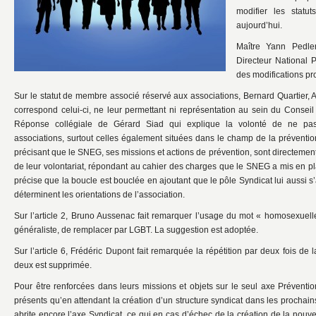
modifier les statu
aujourd’hui.
Maître Yann Pedler
Directeur National 
des modifications p
Sur le statut de membre associé réservé aux associations, Bernard Quartier, 
correspond celui-ci, ne leur permettant ni représentation au sein du Conseil 
Réponse collégiale de Gérard Siad qui explique la volonté de ne pas 
associations, surtout celles également situées dans le champ de la préventio
précisant que le SNEG, ses missions et actions de prévention, sont directement 
de leur volontariat, répondant au cahier des charges que le SNEG a mis en 
précise que la boucle est bouclée en ajoutant que le pôle Syndicat lui aussi s
déterminent les orientations de l’association.
Sur l’article 2, Bruno Aussenac fait remarquer l’usage du mot « homosexuelle
généraliste, de remplacer par LGBT. La suggestion est adoptée.
Sur l’article 6, Frédéric Dupont fait remarquée la répétition par deux fois de 
deux est supprimée.
Pour être renforcées dans leurs missions et objets sur le seul axe Préventi
présents qu’en attendant la création d’un structure syndicat dans les prochai
abrite encore l’axe Syndicat, ce qui en cas d’échec de la création de la nouve