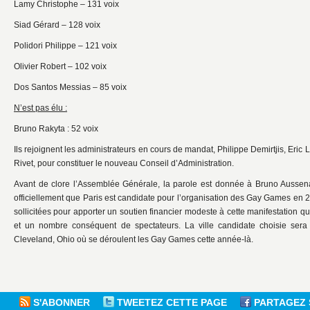
Lamy Christophe – 131 voix
Siad Gérard – 128 voix
Polidori Philippe – 121 voix
Olivier Robert – 102 voix
Dos Santos Messias – 85 voix
N’est pas élu :
Bruno Rakyta : 52 voix
Ils rejoignent les administrateurs en cours de mandat, Philippe Demirtjis, Eric
Rivet, pour constituer le nouveau Conseil d’Administration.
Avant de clore l’Assemblée Générale, la parole est donnée à Bruno Aussen
officiellement que Paris est candidate pour l’organisation des Gay Games en 2
sollicitées pour apporter un soutien financier modeste à cette manifestation qui
et un nombre conséquent de spectateurs. La ville candidate choisie s
Cleveland, Ohio où se déroulent les Gay Games cette année-là.
S'ABONNER
TWEETEZ CETTE PAGE
PARTAGEZ 