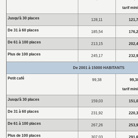
tarif mi
Jusqu’à 30 places
128,11
121,
De 31 à 60 places
185,54
176,
De 61 à 100 places
213,15
202,
Plus de 100 places
245,17
232,
De 2001 à 15000 HABITANTS
Petit café
99,38
99,3
tarif mi
Jusqu’à 30 places
159,03
151,
De 31 à 60 places
231,92
220,
De 61 à 100 places
267,26
253,
Plus de 100 places
307,03
291,