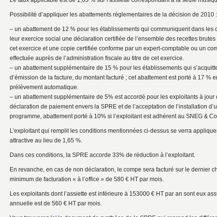
Le taux applicable est de 1,65 % sur l’assiette correspondant à la seule musique
Possibilité d’appliquer les abattements règlementaires de la décision de 2010 :
– un abattement de 12 % pour les établissements qui communiquent dans les qu
leur exercice social une déclaration certifiée de l’ensemble des recettes brutes d
cet exercice et une copie certifiée conforme par un expert-comptable ou un co
effectuée auprès de l’administration fiscale au titre de cet exercice.
– un abattement supplémentaire de 15 % pour les établissements qui s’acquitte
d’émission de la facture, du montant facturé ; cet abattement est porté à 17 % 
prélèvement automatique.
– un abattement supplémentaire de 5% est accordé pour les exploitants à jour 
déclaration de paiement envers la SPRE et de l’acceptation de l’installation d
programme, abattement porté à 10% si l’exploitant est adhérent au SNEG & Co
L’exploitant qui remplit les conditions mentionnées ci-dessus se verra appliqu
attractive au lieu de 1,65 %.
Dans ces conditions, la SPRE accorde 33% de réduction à l’exploitant.
En revanche, en cas de non déclaration, le compe sera facturé sur le dernier ch
minimum de facturation « à l’office » de 580 € HT par mois.
Les exploitants dont l’assiette est inférieure à 153000 € HT par an sont eux assuj
annuelle est de 560 € HT par mois.