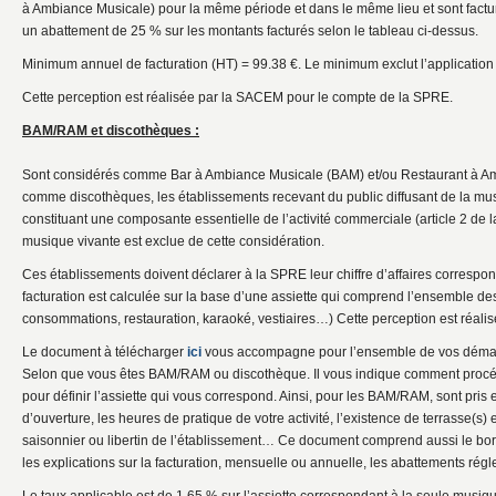
à Ambiance Musicale) pour la même période et dans le même lieu et sont facturé
un abattement de 25 % sur les montants facturés selon le tableau ci-dessus.
Minimum annuel de facturation (HT) = 99.38 €. Le minimum exclut l’application
Cette perception est réalisée par la SACEM pour le compte de la SPRE.
BAM/RAM et discothèques :
Sont considérés comme Bar à Ambiance Musicale (BAM) et/ou Restaurant à A
comme discothèques, les établissements recevant du public diffusant de la mus
constituant une composante essentielle de l’activité commerciale (article 2 de l
musique vivante est exclue de cette considération.
Ces établissements doivent déclarer à la SPRE leur chiffre d’affaires correspond
facturation est calculée sur la base d’une assiette qui comprend l’ensemble des 
consommations, restauration, karaoké, vestiaires…) Cette perception est réali
Le document à télécharger
ici
vous accompagne pour l’ensemble de vos démar
Selon que vous êtes BAM/RAM ou discothèque. Il vous indique comment procéd
pour définir l’assiette qui vous correspond. Ainsi, pour les BAM/RAM, sont pris
d’ouverture, les heures de pratique de votre activité, l’existence de terrasse(s) e
saisonnier ou libertin de l’établissement… Ce document comprend aussi le bor
les explications sur la facturation, mensuelle ou annuelle, les abattements ré