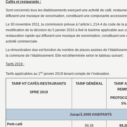
Cafés et restaurants :
Sont concernés tous les établissements exerçant une activité de café, restauran
diffusent une musique de sonorisation, constituant une composante accessoire 
Le 30 novembre 2011, la commission prévue à l’article L.214-4 du code de la pro
modification de la décision du 5 janvier 2010 a fixé le barème applicable aux ca
restauration rapide qui diffusent une musique de sonorisation, constituant un
activité commerciale.
La rémunération due est fonction du nombre de places assises de l’établissem
la commune de l’établissement. Elle est déterminée selon le tableau suivant :
Tarifs 2019 :
er
Tarifs applicables au 1
janvier 2019 tenant compte de l’indexation.
TARIF HT CAFÉS-RESTAURANTS
TARIF GÉNÉRAL
TARIF 
REMI
SPRE 2019
PROTOCO
5%
Jusqu’à 2000 HABITANTS
Petit café
99,38
99,3