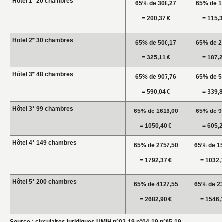
Hotel 1* 20 chambres
65% de 308,27
65% de 1
= 200,37 €
= 115,
Hotel 2* 30 chambres
65% de 500,17
65% de 2
= 325,11 €
= 187,
Hôtel 3* 48 chambres
65% de 907,76
65% de 5
= 590,04 €
= 339,
Hôtel 3* 99 chambres
65% de 1616,00
65% de 9
= 1050,40 €
= 605,
Hôtel 4* 149 chambres
65% de 2757,50
65% de 1
= 1792,37 €
= 1032,
Hôtel 5* 200 chambres
65% de 4127,55
65% de 2
= 2682,90 €
= 1546,
Source : circulaires juridiques UMIH n°02-19 n°04-19 n°05-19