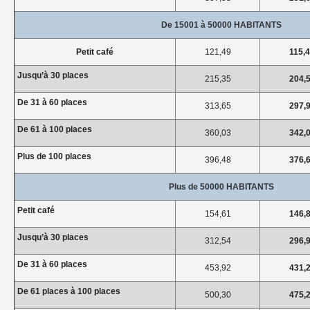
De 15001 à 50000 HABITANTS
Petit café
121,49
115,
Jusqu’à 30 places
215,35
204,
De 31 à 60 places
313,65
297,
De 61 à 100 places
360,03
342,
Plus de 100 places
396,48
376,
Plus de 50000 HABITANTS
Petit café
154,61
146,
Jusqu’à 30 places
312,54
296,
De 31 à 60 places
453,92
431,
De 61 places à 100 places
500,30
475,