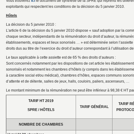
Vous trouverez
ici
le document de synthèse de la SPRE qui reprend les différe
exploitants qui respectent les conditions de la décision du 5 janvier 2010.
Hôtels
La décision du 5 janvier 2010 :
L’article 6 de la décision du 5 janvier 2010 dispose « sauf adoption par la comm
chaque secteur, indépendants de la rémunération du droit d’auteur, la rémunéra
établissements, espaces et lieux sonorisés … » est déterminée selon l’assiette
droits dus au titre de l’exercice du droit d’auteur correspondant à l’utilisation 
Le taux applicable à cette assiette est de 65 % des droits d’auteurs :
Sont concernés notamment par les dispositions de cet article les établissements,
sonorisés et notamment les chambres d’hôtels (y compris dans les établissement
à caractère social et/ou médical), chambres d’hôtes, espaces communs sonori
d’attente et de détente, salles de jeux, halls, couloirs, paliers, ascenseurs, …
Le montant minimum de la rémunération ne peut être inférieur à 98,38 € HT par
TARIF HT 2019
TARIF R
TARIF GÉNÉRAL
SPRE / HÔTELS
PROTOCO
NOMBRE DE CHAMBRES