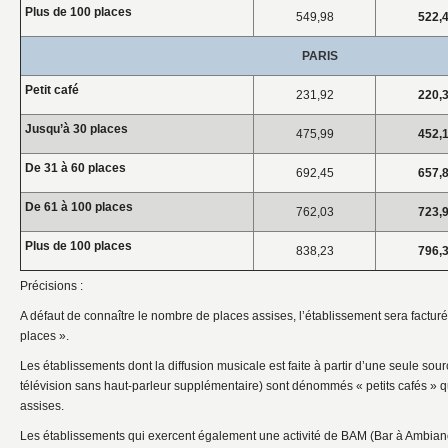
Plus de 100 places
549,98
522,
PARIS
Petit café
231,92
220,
Jusqu’à 30 places
475,99
452,
De 31 à 60 places
692,45
657,
De 61 à 100 places
762,03
723,
Plus de 100 places
838,23
796,
Précisions :
A défaut de connaître le nombre de places assises, l’établissement sera facturé
places ».
Les établissements dont la diffusion musicale est faite à partir d’une seule so
télévision sans haut-parleur supplémentaire) sont dénommés « petits cafés » q
assises.
Les établissements qui exercent également une activité de BAM (Bar à Ambia