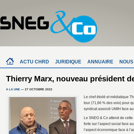
ACTU CHRD
JURIDIQUE
ANNUAIRE
NOUS
Thierry Marx, nouveau président d
A LA UNE
— 27 OCTOBRE 2022
Le chef étoilé et médiatique T
tour (71,66 % des voix) pour q
syndicat associé UMIH face au
Le SNEG & Co attend de cette 
forte sur l’aspect social face au
l’aspect économique face à l’a