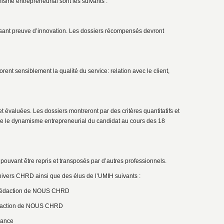
isme entrepreneurial sont les suivants :
faisant preuve d’innovation. Les dossiers récompensés devront
rent sensiblement la qualité du service: relation avec le client,
et évaluées. Les dossiers montreront par des critères quantitatifs et
rque le dynamisme entrepreneurial du candidat au cours des 18
 pouvant être repris et transposés par d’autres professionnels.
nivers CHRD ainsi que des élus de l’UMIH suivants :
édaction de NOUS CHRD
daction de NOUS CHRD
rance