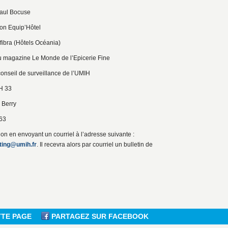
aul Bocuse
n Equip’Hôtel
ra (Hôtels Océania)
magazine Le Monde de l’Epicerie Fine
eil de surveillance de l’UMIH
H 33
Berry
63
on en envoyant un courriel à l’adresse suivante :
bting@umih.fr
. Il recevra alors par courriel un bulletin de
TTE PAGE
PARTAGEZ SUR FACEBOOK