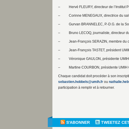
– Hervé FLEURY, directeur de l’Institut P
– Corinne MENEGAUX, directrice du salo
– Gurvan BRANNELEC, P.-D.G. de la Sofib
– Bruno LECOQ, journaliste, directeur du 
– Jean-François SERAZIN, membre du cons
– Jean-François TASTET, président UMI
– Véronique GAULON, présidente UMIH 
– Martine COURBON, présidente UMIH 
Chaque candidat doit procéder à son inscripti
sebastien.hobbels@umih.fr
ou
nathalie.he
participation à remplir et à retourner.
S'ABONNER
TWEETEZ CE