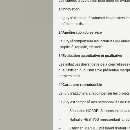
Les critères d’évaluation pour juger du dynam
1/ Innovation
Le jury s’attachera à valoriser les dossiers 
améliorer l’existant.
2/ Amélioration du service
Le jury récompensera les initiatives qui amélio
simplicité, rapidité, efficacité…
3/ Evaluation quantitative et qualitative
Les initiatives doivent être déjà concrétisées 
qualitatifs en quoi l’initiative présentée ma
derniers mois.
4/ Caractère reproductible
Le jury s’attachera à récompenser les projets
Le jury est composé des personnalités de l’u
– Sébastien HOBBELS représentant la r
– Nathalie HEBTING représentant la ré
– Christian MANTEI, président d’Atout F