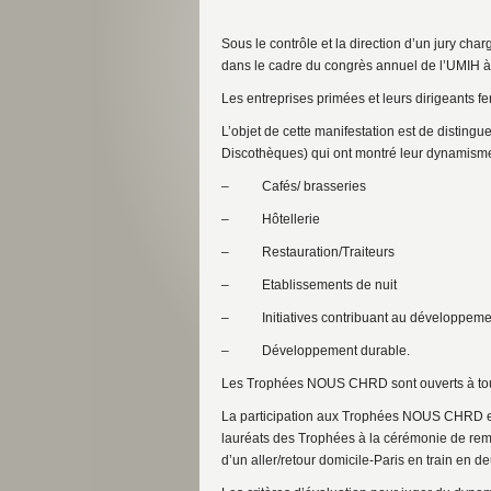
Sous le contrôle et la direction d’un jury charg
dans le cadre du congrès annuel de l’UMIH 
Les entreprises primées et leurs dirigeants
L’objet de cette manifestation est de distin
Discothèques) qui ont montré leur dynamisme
– Cafés/ brasseries
– Hôtellerie
– Restauration/Traiteurs
– Etablissements de nuit
– Initiatives contribuant au développemen
– Développement durable.
Les Trophées NOUS CHRD sont ouverts à tous
La participation aux Trophées NOUS CHRD est g
lauréats des Trophées à la cérémonie de remis
d’un aller/retour domicile-Paris en train en d