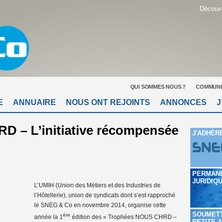
Découvr
QUI SOMMES NOUS ?
COMMUNI
E
ANNUAIRE
NOUS ONT REJOINTS
ANNONCES
J
 – L’initiative récompensée
J'ADHÈR
PERMAN
JURIDIQ
L’UMIH (Union des Métiers et des Industries de
l’Hôtellerie), union de syndicats dont s’est rapproché
le SNEG & Co en novembre 2014, organise cette
SOUMET
ère
année la 1
édition des « Trophées NOUS CHRD –
PETITE 