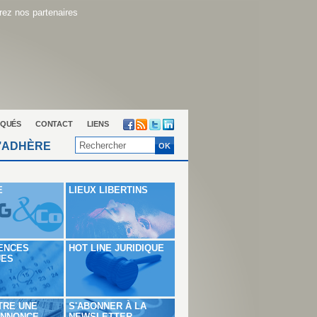
ez nos partenaires
QUÉS
CONTACT
LIENS
’ADHÈRE
E
LIEUX LIBERTINS
ENCES
HOT LINE JURIDIQUE
UES
TRE UNE
S'ABONNER À LA
ANNONCE
NEWSLETTER