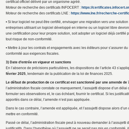
certificat officiel délivré par un organisme agréé.
Moteur de recherche des certificats INFOCERT :
https://certificates.infocert.o
Moteur de recherche des certificats LNE :
https://www.lne.fr/recherche-certifi
• Si leur logiciel ne peut être certifié, envisager une migration vers une solutio
entreprises utilisant un logiciel développé en interne ou un logiciel libre devront
une certification pour leur propre solution, soit adopter un logiciel déjà certifié 
tout risque de non-conformité.
• Mettre à jour les contrats et engagements avec les éditeurs pour s’assurer du
conformité aux exigences fiscales.
3) Date d’entrée en vigueur et sanctions
En l’absence de précisions particulières, les dispositions de l’article 43 s’appli
février 2025
, lendemain de la publication de la loi de finances 2025.
Le défaut de production de ce certificat est sanctionné par une amende de 
l’administration fiscale constate ce manquement, l’assujetti dispose d’un délai 
formuler ses observations et, le cas échéant, fournir le certificat. Si les justific
apportés dans ce délai, l’amende n’est pas appliquée.
Dans le cas contraire, l’amende est appliquée, et l’assujetti dispose alors d’un 
mettre en conformité.
Passé ce délai, l’administration fiscale peut à nouveau demander à l’assujetti 
justificatifs. Dans l’hypothèse où l’assujetti ne se serait pas mis en conformité,