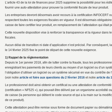
L’article 43 de la loi de finances pour 2025 supprime la possibilité pour les édi
fournir une auto-attestation pour prouver la conformité fiscale de leur produit.
Les entreprises devront désormais avoir recours à la certification INFOCERT o
respectent toutes les exigences fiscales en vigueur. Il est désormais obligatoire
caisse de faire certifier leur produit, en remplacement de l’attestation qui étai
Cette nouvelle disposition vise à renforcer la transparence et la rigueur dans 
fiscales.
Aucun délai de transition ni date d’application n’est précisé. Par conséquent, la
le 14 février 2025 fixe le point de départ de cette nouvelle exigence.
1) Rappel de la réglementation
Depuis le 1er janvier 2018, afin de lutter contre la fraude, tous les professionnel
enregistrant les paiements de leurs clients au moyen d’un logiciel ou d’un sys
l’obligation d’utiliser un logiciel ou un système sécurisé en vue du contrôle de l
(voir notre
article et foire aux questions du 2 février 2016
et notre
article du
Le professionnel doit ainsi obtenir un certificat ou une attestation de conformité d
(certification « NF525 »), qui pouvait être délivré par un organisme accrédité ou 
de caisse (la personne qui détient le code source et qui a la main sur la modif
de ce produit).
Cette attestation peut être remise sous forme de document papier ou dématériali