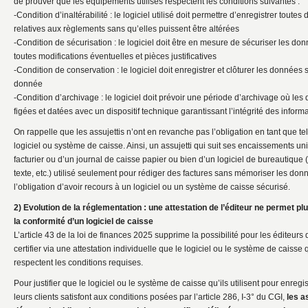
de prouver que les équipements utilisés respectent les conditions suivantes :
-Condition d’inaltérabilité : le logiciel utilisé doit permettre d’enregistrer toute
relatives aux règlements sans qu’elles puissent être altérées
-Condition de sécurisation : le logiciel doit être en mesure de sécuriser les don
toutes modifications éventuelles et pièces justificatives
-Condition de conservation : le logiciel doit enregistrer et clôturer les données
donnée
-Condition d’archivage : le logiciel doit prévoir une période d’archivage où le
figées et datées avec un dispositif technique garantissant l’intégrité des informa
On rappelle que les assujettis n’ont en revanche pas l’obligation en tant que te
logiciel ou système de caisse. Ainsi, un assujetti qui suit ses encaissements u
facturier ou d’un journal de caisse papier ou bien d’un logiciel de bureautique (
texte, etc.) utilisé seulement pour rédiger des factures sans mémoriser les do
l’obligation d’avoir recours à un logiciel ou un système de caisse sécurisé.
2) Evolution de la réglementation : une attestation de l’éditeur ne permet plu
la conformité d’un logiciel de caisse
L’article 43 de la loi de finances 2025 supprime la possibilité pour les éditeurs 
certifier via une attestation individuelle que le logiciel ou le système de caisse q
respectent les conditions requises.
Pour justifier que le logiciel ou le système de caisse qu’ils utilisent pour enreg
leurs clients satisfont aux conditions posées par l’article 286, I-3° du CGI,
les a