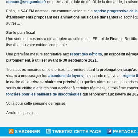
contact@snegandco.fr
en précisant la date de dépôt de la demande, la raison
Enfin, la
SACEM
adresse une communication sur la
reprise progressive de la
établissements proposant des animations musicales dansantes
(discothèqu
autres…).
Sur le plan fiscal
Une série de mesures a été adoptée au sein de la LFR Loi de Finance Rectificat
fiscaliste ou votre cabinet comptable.
Une première mesure est relative aux
report des déficits
,
un dispositif dérog
plafonnement, à utiliser avant le 30 septembre 2021.
Trois autres mesures ont été prises, la première étant la
prolongation jusqu’au
visant à encourager les
abandons de loyers
, la seconde relative au
régime f
le cadre de la crise sanitaire est précisé
(ou quelles aides ne sont pas prises
seuils du chiffre d’affaires pour accéder à certains régimes), la troisième conc
foncière pour les bailleurs de discothèques
qui renoncent aux loyers de 20
Voilà pour cette semaine de reprise.
A votre disposition.
S'ABONNER
TWEETEZ CETTE PAGE
PARTAGEZ 