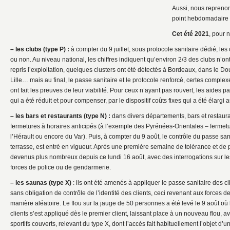
Aussi, nous reprenon
point hebdomadaire 
Cet été 2021
, pour n
– les clubs (type P) :
à compter du 9 juillet, sous protocole sanitaire dédié, les
ou non. Au niveau national, les chiffres indiquent qu’environ 2/3 des clubs n’on
repris l’exploitation, quelques clusters ont été détectés à Bordeaux, dans le 
Lille… mais au final, le passe sanitaire et le protocole renforcé, certes complexe
ont fait les preuves de leur viabilité. Pour ceux n’ayant pas rouvert, les aides p
qui a été réduit et pour compenser, par le dispositif coûts fixes qui a été élargi
– les bars et restaurants (type N) :
dans divers départements, bars et restaura
fermetures à horaires anticipés (à l’exemple des Pyrénées-Orientales – fermet
l’Hérault ou encore du Var). Puis, à compter du 9 août, le contrôle du passe san
terrasse, est entré en vigueur. Après une première semaine de tolérance et de 
devenus plus nombreux depuis ce lundi 16 août, avec des interrogations sur les
forces de police ou de gendarmerie.
– les saunas (type X)
: ils ont été amenés à appliquer le passe sanitaire des cli
sans obligation de contrôle de l’identité des clients, ceci revenant aux forces 
manière aléatoire. Le flou sur la jauge de 50 personnes a été levé le 9 août où
clients s’est appliqué dès le premier client, laissant place à un nouveau flou, 
sportifs couverts, relevant du type X, dont l’accès fait habituellement l’objet d’un