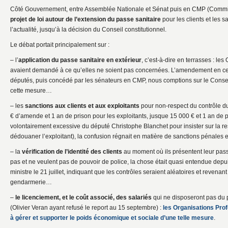
Côté Gouvernement, entre Assemblée Nationale et Sénat puis en CMP (Commissi
projet de loi autour de l’extension du passe sanitaire
pour les clients et les sa
l’actualité, jusqu’à la décision du Conseil constitutionnel.
Le débat portait principalement sur :
– l’
application du passe sanitaire en extérieur
, c’est-à-dire en terrasses : le
avaient demandé à ce qu’elles ne soient pas concernées. L’amendement en ce 
députés, puis concédé par les sénateurs en CMP, nous comptions sur le Conseil
cette mesure…
– les
sanctions aux clients et aux exploitants
pour non-respect du contrôle du
€ d’amende et 1 an de prison pour les exploitants, jusque 15 000 € et 1 an de pr
volontairement excessive du député Christophe Blanchet pour insister sur la res
dédouaner l’exploitant), la confusion régnait en matière de sanctions pénales 
– la
vérification de l’identité des clients
au moment où ils présentent leur passe
pas et ne veulent pas de pouvoir de police, la chose était quasi entendue depui
ministre le 21 juillet, indiquant que les contrôles seraient aléatoires et revenan
gendarmerie…
–
le licenciement, et le coût associé, des salariés
qui ne disposeront pas du 
(Olivier Veran ayant refusé le report au 15 septembre) :
les Organisations Prof
à gérer et supporter le poids économique et sociale d’une telle mesure
.