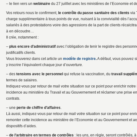
– le lien vers un
webinaire
du 27 juilllet avec les ministères de l’Economie et d
Vos retours nous le confirment,
le contrôle du passe sanitaire des clients
via 
charge supplémentaire à tous points de vue, nuisant à la convivialité dès l’accu
salariés à des protestations voire des agressions de la part de clients récalcit
à en découdre…
Il crée, notamment :
–
plus encore d’administratif
avec l’obligation de tenir le registre des personn
justificatifs clients.
Vous trouverez dans cet article un
modèle de registre
.
A défaut, vous pouvez si
y inscrire l’équivalent chaque jour d’ouverture.
– des
tensions avec le personnel
qui refuse la vaccination, du
travail supplé
termes de salaires.
Indiquez-vous par retour de mail votre situation sur ce point pour enrichir notre 
incidence au ministère du Travail et au Gouvernement et réclamer une prise e
contrats.
– une
perte de chiffre d’affaires
.
Là aussi, indiquez-vous par retour de mail votre situation sur ce point pour enric
remonter cette incidence au ministère de l’Economie et au Gouvernement et a
dispositifs d’aides.
–
de l’arbitraire en termes de contrôles
: les uns, en règle, seront contrôlés, à