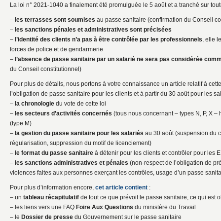
La loi n° 2021-1040 a finalement été promulguée le 5 août et a tranché sur tout
–
les terrasses sont soumises
au passe sanitaire (confirmation du Conseil co
–
les sanctions pénales et administratives sont précisées
–
l’identité des clients n’a pas à être contrôlée par les professionnels
, elle 
forces de police et de gendarmerie
–
l’absence de passe sanitaire par un salarié ne sera pas considérée com
du Conseil constitutionnel)
Pour plus de détails, nous portons à votre connaissance un article relatif à cett
l’obligation de passe sanitaire pour les clients et à partir du 30 août pour les sala
–
la chronologie
du vote de cette loi
–
les secteurs d’activités concernés
(tous nous concernant – types N, P, X –
(type M)
–
la gestion du passe sanitaire pour les salariés
au 30 août (suspension du co
régularisation, suppression du motif de licenciement)
–
le format du passe sanitaire
à détenir pour les clients et contrôler pour les
–
les sanctions administratives et pénales
(non-respect de l’obligation de pr
violences faites aux personnes exerçant les contrôles, usage d’un passe sanit
Pour plus d’information encore,
cet article contient
:
– un
tableau récapitulatif
de tout ce que prévoit le passe sanitaire, ce qui est
– les liens vers une FAQ
Foire Aux Questions
du ministère du Travail
– le
Dossier de presse
du Gouvernement sur le passe sanitaire