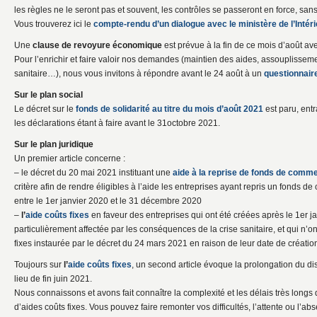
les règles ne le seront pas et souvent, les contrôles se passeront en force, s
Vous trouverez ici le
compte-rendu d’un dialogue avec le ministère de l’Intér
Une
clause de revoyure économique
est prévue à la fin de ce mois d’août av
Pour l’enrichir et faire valoir nos demandes (maintien des aides, assouplisseme
sanitaire…), nous vous invitons à répondre avant le 24 août à un
questionnair
Sur le plan social
Le décret sur le
fonds de solidarité au titre du mois d’août 2021
est paru, entr
les déclarations étant à faire avant le 31octobre 2021.
Sur le plan juridique
Un premier article concerne :
– le décret du 20 mai 2021 instituant une
aide à la reprise de fonds de comm
critère afin de rendre éligibles à l’aide les entreprises ayant repris un fonds
entre le 1er janvier 2020 et le 31 décembre 2020
–
l’
aide coûts fixes
en faveur des entreprises qui ont été créées après le 1er jan
particulièrement affectée par les conséquences de la crise sanitaire, et qui n’ont
fixes instaurée par le décret du 24 mars 2021 en raison de leur date de créatio
Toujours sur
l’
aide coûts fixes
, un second article évoque la prolongation du disp
lieu de fin juin 2021.
Nous connaissons et avons fait connaître la complexité et les délais très long
d’aides coûts fixes. Vous pouvez faire remonter vos difficultés, l’attente ou l’a