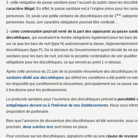
1- cette obligation de passe sanitaire pour l’accueil du public dans les discot
caractère illégal
. En effet, le passe sanitaire est à l’origine prévu pour les r
ère
personnes. Or, seule une petite centaine de discothèques est de 1
catégorie
personnes. Aussi, son caractère obligatoire pourrait être contesté…
2-
cette contestation pourrait venir de la part des opposants au passe sanita
discothèques
, qui voudraient le rendre obligatoire également pour les bars de
sur ce que les bars de nuit (type N) autoriseraient la danse, réglementairement
discothèques (type P). De la décision du Gouvernement ayant décidé de ne pas
sanitaire pour les bars de nuit, est née la possible contestation de voir qualifier
obligatoire pour les discothèques, ce qui renvoit au point 1 ci-dessus.
Après cette annonce du 21 juin de la possible réouverture des discothèques le 
sanitaire dédié aux discothèques
qui définit les conditions a été publié ce merc
les dispositifs qui conditionnent la réouverture, principalement sur ce passe sa
il fonctionne pour les professionnels.
Le protocole sanitaire pour l’ouverture des discothèques prévoit la
possibilité
antigéniques devant ou à l’intérieur de nos établissements
.
Nous vous inform
proposition de partenaire.
Bien que l’annonce de réouverture des discothèques ait été annoncée, sous cond
prochain,
deux soirées test
sont mises en place.
Pour conclure sur les discothèques, signalons enfin qu’une
clause de revoyu