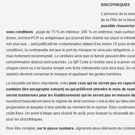
DISCOTHEQUES
L’annonce de la sema
de la Fête de la Mus
possible réouverture
sous conditions
: jauge de 75 % en intérieur, 100 % en extérieur, mais surtout 
doses, soit test PCR ou antigénique qui pourrait être réalisé sur place si infras
voir plus bas -, soit justificatif de contamination datant d’au moins 15 jours et
conditions, la contrepartie est que le port du masque ne sera pas obligatoire, y
mais fortement recommandé. Le vestiaire ainsi que le fumoir peuvent être ouvert
consommation debout sont autorisés. Le QR Code à l’entrée sera à scanner via
chaque client ou il lui faudra remplir une fiche individuelle (voir plus bas). E
salariés devront conserver le masque et appliquer les gestes barrières.
La nouvelle est donc importante, mais
pour ceux qui ne seront pas en capacit
sanitaire (lire paragraphe suivant) ou qui préfèrent attendre le mois de se
seront maintenues pour les établissements qui ne seront pas en mesure de r
rouvriront basculeront dans le régime de droit commun c’est-à-dire qu’elles bén
progressive et adaptée à leur activité au moment de la reprise. Elles continueron
coûts fixes. Un point d’étape sera réalisé fin août, pour évaluer la nécessité de
pour les discothèques.
Pour être complet,
sur le passe sanitaire
, signalons deux éléments de context