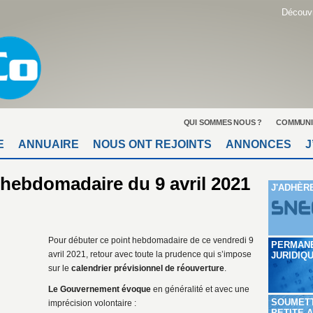
Découvr
QUI SOMMES NOUS ?
COMMUNI
E
ANNUAIRE
NOUS ONT REJOINTS
ANNONCES
J
 hebdomadaire du 9 avril 2021
J'ADHÈR
Pour débuter ce point hebdomadaire de ce vendredi 9
PERMAN
avril 2021, retour avec toute la prudence qui s’impose
JURIDIQ
sur le
calendrier prévisionnel de réouverture
.
Le Gouvernement évoque
en généralité et avec une
SOUMET
imprécision volontaire :
PETITE 