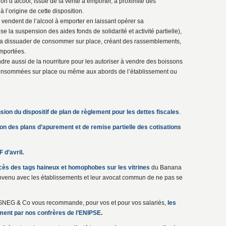
n d’alcool, issue de la vente à emporter, à proximité des
à l’origine de cette disposition.
 vendent de l’alcool à emporter en laissant opérer sa
la suspension des aides fonds de solidarité et activité partielle),
ur la dissuader de consommer sur place, créant des rassemblements,
emportées.
endre aussi de la nourriture pour les autoriser à vendre des boissons
 consommées sur place ou même aux abords de l’établissement ou
nsion du dispositif de plan de règlement pour les dettes fiscales
.
ion des plans d’apurement et de remise partielle des cotisations
 d’avril
.
cès des tags haineux et homophobes sur les vitrines
du Banana
nvenu avec les établissements et leur avocat commun de ne pas se
le SNEG & Co vous recommande, pour vos et pour vos salariés,
les
ment par nos confrères de l’ENIPSE
.