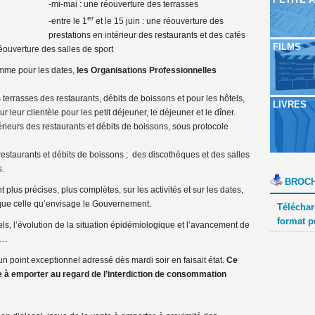
-mi-mai : une réouverture des terrasses
er
-entre le 1
et le 15 juin : une réouverture des
prestations en intérieur des restaurants et des cafés
FILMS
éouverture des salles de sport
omme pour les dates,
les Organisations Professionnelles
s terrasses des restaurants, débits de boissons et pour les hôtels,
LIVRES
r leur clientèle pour les petit déjeuner, le déjeuner et le dîner.
rieurs des restaurants et débits de boissons, sous protocole
restaurants et débits de boissons ; des discothèques et des salles
s.
BROCH
plus précises, plus complètes, sur les activités et sur les dates,
que celle qu’envisage le Gouvernement.
Téléchar
format p
ls, l’évolution de la situation épidémiologique et l’avancement de
re…
 un point exceptionnel adressé dès mardi soir en faisait état.
Ce
 à emporter au regard de l’interdiction de consommation