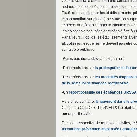
C’est le constat d’une importante consommatio
restaurants et des débits de boissons, qui est 
Plutôt que sanctionner les établissements qui
consommation sur place (une sanction suppose 
le décret vise à sanctionner la clientèle po
les boissons alcoolisées destinées à être à 
Par ailleurs, il oblige les établissements à v
alcoolisées, lesquelles ne doivent pas être
sur la voie publique.
Au niveau des aides
cette semaine :
-Des précisions sur
la prolongation et l’exte
-Des précisions sur
les modalités d’applicat
de la 3ème loi de finances rectificative
.
-Un
report possible des échéances URSSAF
Hors crise sanitaire,
le jugement dans le pro
Café et du Café Cox : Le SNEG & Co était co
porter partie civile.
Dans la perspective de reprise d’activités, 
formations prévention dispensées gratuite