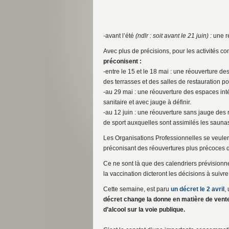
-avant l’été
(ndlr : soit avant le 21 juin) :
une r
Avec plus de précisions, pour les activités c
préconisent :
-entre le 15 et le 18 mai : une réouverture de
des terrasses et des salles de restauration pou
-au 29 mai : une réouverture des espaces inté
sanitaire et avec jauge à définir.
-au 12 juin : une réouverture sans jauge des 
de sport auxquelles sont assimilés les sauna
Les Organisations Professionnelles se veulent 
préconisant des réouvertures plus précoces 
Ce ne sont là que des calendriers prévisionne
la vaccination dicteront les décisions à suiv
Cette semaine, est paru
un décret le 2 avril
,
décret change la donne en matière de vente
d’alcool sur la voie publique.