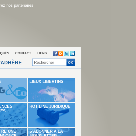
ez nos partenaires
QUÉS
CONTACT
LIENS
’ADHÈRE
E
LIEUX LIBERTINS
ENCES
HOT LINE JURIDIQUE
UES
TRE UNE
S'ABONNER À LA
ANNONCE
NEWSLETTER